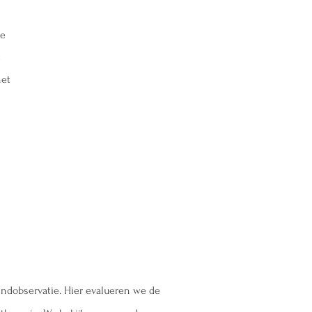
je
t
het
indobservatie. Hier evalueren we de