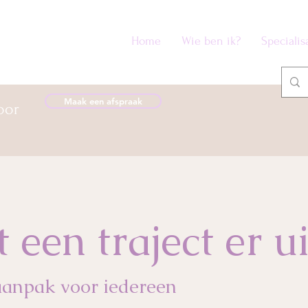
Home
Wie ben ik?
Specialis
Maak een afspraak
oor
 een traject er ui
aanpak voor iedereen