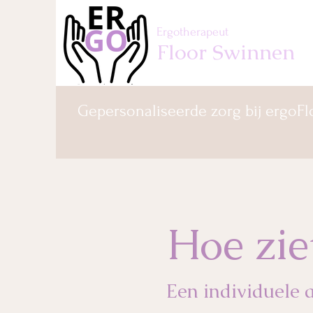
Ergotherapeut
Floor Swinnen
Gepersonaliseerde zorg bij ergoFl
Hoe ziet
Een individuele 