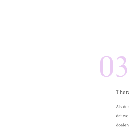
0
Ther
Als de
dat we
doelen.