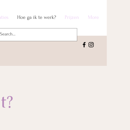
aties
Hoe ga ik te werk?
Prijzen
More
t?