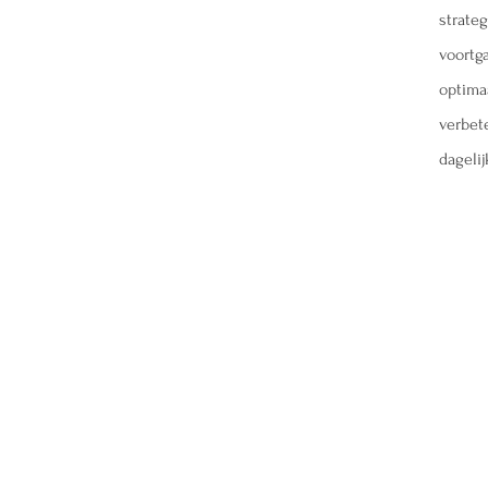
strate
voortg
optimaa
verbet
dagelij